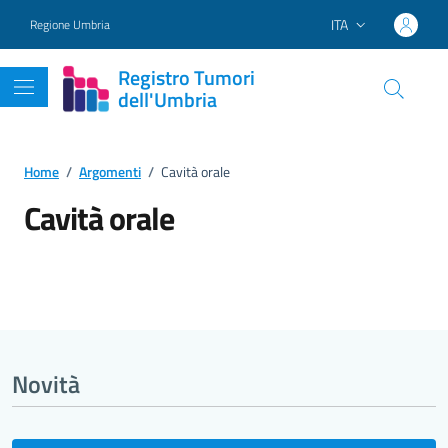
Vai ai contenuti
Vai al footer
ITA
Regione Umbria
Lingua attiva:
Registro Tumori
dell'Umbria
Home
/
Argomenti
/
Cavità orale
Cavità orale
Dettagli dell'argomento
Novità