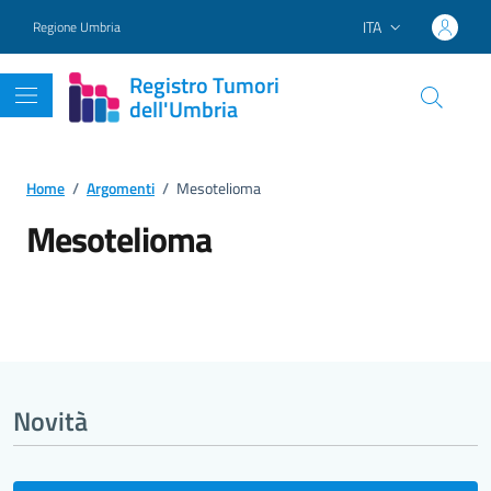
Vai ai contenuti
Vai al footer
ITA
Regione Umbria
Lingua attiva:
Registro Tumori
dell'Umbria
Home
/
Argomenti
/
Mesotelioma
Mesotelioma
Dettagli dell'argomento
Novità