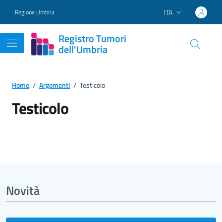
Vai ai contenuti
Vai al footer
ITA
Regione Umbria
Lingua attiva:
Registro Tumori
dell'Umbria
Home
/
Argomenti
/
Testicolo
Testicolo
Dettagli dell'argomento
Novità