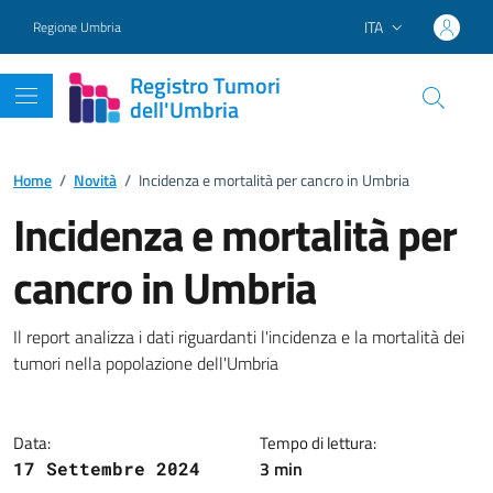
Vai ai contenuti
Vai al footer
ITA
Regione Umbria
Lingua attiva:
Registro Tumori
dell'Umbria
Home
/
Novità
/
Incidenza e mortalità per cancro in Umbria
Incidenza e mortalità per
cancro in Umbria
Dettagli della notizia
Il report analizza i dati riguardanti l'incidenza e la mortalità dei
tumori nella popolazione dell'Umbria
Data:
Tempo di lettura:
3 min
17 Settembre 2024